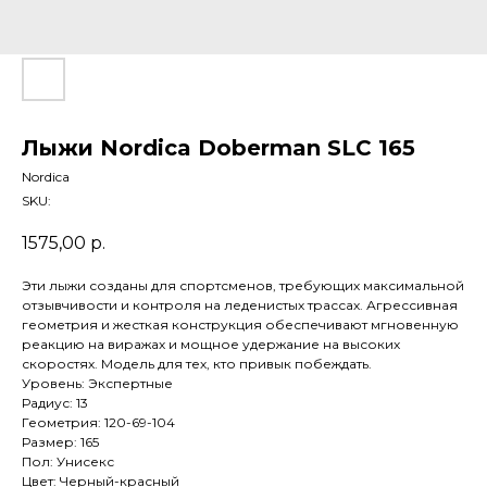
Лыжи Nordica Doberman SLC 165
Nordica
SKU:
1575,00
р.
Эти лыжи созданы для спортсменов, требующих максимальной
отзывчивости и контроля на леденистых трассах. Агрессивная
геометрия и жесткая конструкция обеспечивают мгновенную
реакцию на виражах и мощное удержание на высоких
скоростях. Модель для тех, кто привык побеждать.
Уровень: Экспертные
Радиус: 13
Геометрия: 120-69-104
Размер: 165
Пол: Унисекс
Цвет: Черный-красный