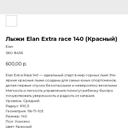
Лыжи Elan Extra race 140 (Красный)
Elan
SKU:
8436
600,00
р.
Elan Extra Race 140 — идеальный старт в мир горных лыж! Эти
яркие красные лыжи созданы для самых юных спортсменов,
делая первые спуски безопасными и невероятно веселыми.
Мягкость и легкость управления помогут ребенку быстро
почувствовать уверенность и радость от катания.
Уровень: Средний
Радиус: R10,3
Геометрия: 116-71-103
Размер: 140
Пол: Унисекс
Цвет: Красный