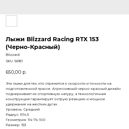
Лыжи Blizzard Racing RTX 153
(Черно-Красный)
Blizzard
SKU:
56181
650,00
р.
Эти лыжи для тех, кто стремится к скорости и точности на
подготовленной трассе. Агрессивный черно-красный дизайн
подчеркивает их спортивную натуру, а технологичная
конструкция гарантирует острую реакцию и мощное
удержание на жестких дугах.
Уровень: Средний
Радиус: R14,5
Геометрия: 114-74-100
Размер: 153