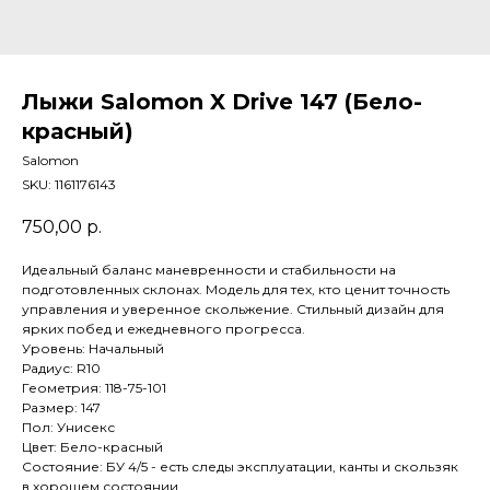
Лыжи Salomon X Drive 147 (Бело-
красный)
Salomon
SKU:
1161176143
750,00
р.
Идеальный баланс маневренности и стабильности на
подготовленных склонах. Модель для тех, кто ценит точность
управления и уверенное скольжение. Стильный дизайн для
ярких побед и ежедневного прогресса.
Уровень: Начальный
Радиус: R10
Геометрия: 118-75-101
Размер: 147
Пол: Унисекс
Цвет: Бело-красный
Состояние: БУ 4/5 - есть следы эксплуатации, канты и скользяк
в хорошем состоянии.