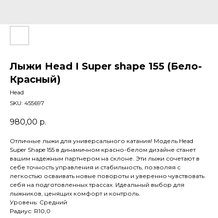
Лыжи Head I Super shape 155 (Бело-
Красный)
Head
SKU:
455697
980,00
р.
Отличные лыжи для универсального катания! Модель Head
Super Shape 155 в динамичном красно-белом дизайне станет
вашим надежным партнером на склоне. Эти лыжи сочетают в
себе точность управления и стабильность, позволяя с
легкостью осваивать новые повороты и уверенно чувствовать
себя на подготовленных трассах. Идеальный выбор для
лыжников, ценящих комфорт и контроль.
Уровень: Средний
Радиус: R10,0