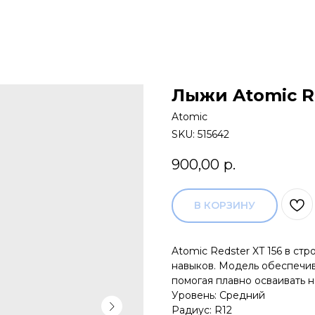
Лыжи Atomic Re
Atomic
SKU:
515642
900,00
р.
В КОРЗИНУ
Atomic Redster XT 156 в ст
навыков. Модель обеспечив
помогая плавно осваивать 
Уровень: Средний
Радиус: R12