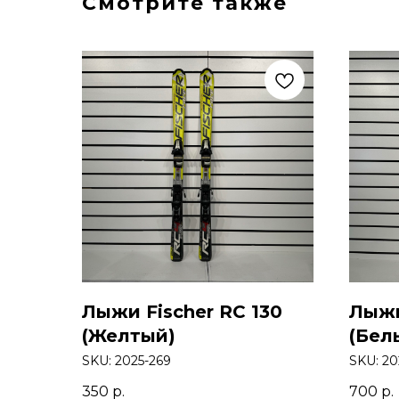
Смотрите также
Лыжи Fischer RC 130
Лыжи
(Желтый)
(Бел
SKU:
2025-269
SKU:
20
350
р.
700
р.