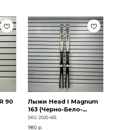
R 90
Лыжи Head I Magnum
163 (Черно-Бело-
Зеленый)
SKU:
2025-455
980
р.