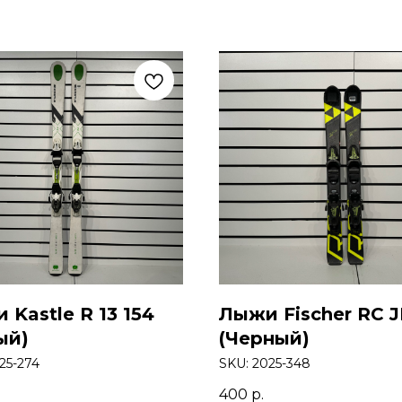
 Kastle R 13 154
Лыжи Fischer RC J
ый)
(Черный)
25-274
SKU:
2025-348
400
р.